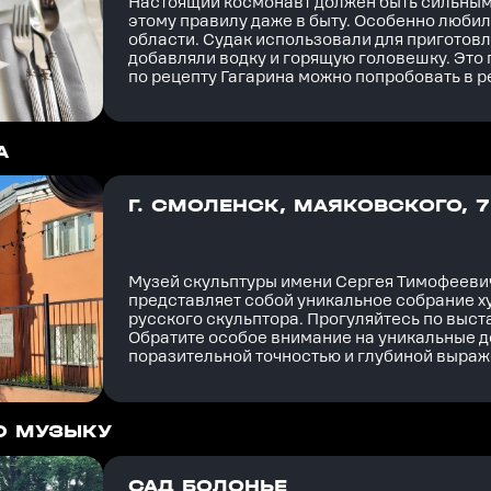
Настоящий космонавт должен быть сильным
этому правилу даже в быту. Особенно любил
области. Судак использовали для приготовл
добавляли водку и горящую головешку. Это 
по рецепту Гагарина можно попробовать в р
А
Г. СМОЛЕНСК, МАЯКОВСКОГО, 7
Музей скульптуры имени Сергея Тимофееви
представляет собой уникальное собрание 
русского скульптора. Прогуляйтесь по выс
Обратите особое внимание на уникальные д
поразительной точностью и глубиной выраж
Ю МУЗЫКУ
САД БОЛОНЬЕ