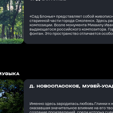
«Сад Блонье» представляет собой живописн
старинной части города Смоленск. Здесь 
композиции. Возле монумента Михаилу Иван
выдающегося российского композитора. Го
фонтан. Это пространство отличается особ
МУЗЫКА
Д. НОВОСПАССКОЕ, МУЗЕЙ-УСАД
Именно здесь зародилась любовь Глинки к 
оказавшая значительное влияние на его тво
создание произведений, среди которых сце