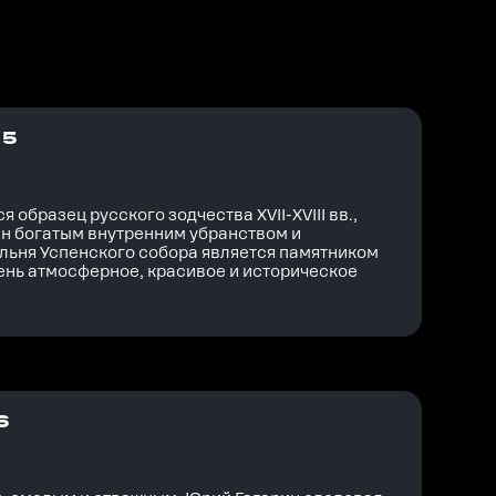
 5
бразец русского зодчества XVII-XVIII вв.,
н богатым внутренним убранством и
льня Успенского собора является памятником
ень атмосферное, красивое и историческое
6