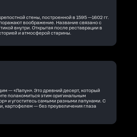
епостной стены, построенной в 1595 —1602 гг.
 поражают воображение. Название связано с
тикой внутри. Открытая после реставрации в
историей и атмосферой старины.
им — «Лапун». Это древний десерт, который
отите полакомиться этим оригинальным
ор» и угоститесь самыми разными лапунами. С
ми, картофелем — без преувеличения глаза