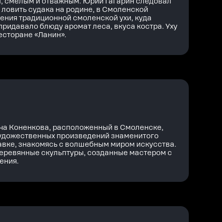
, смелым и отважным. Юрий Гагарин следовал
 ловить судака на родине, в Смоленской
ения традиционной смоленской ухи, куда
придавало блюду аромат леса, вкуса костра. Уху
есторане «Ланин».
ча Коненкова, расположенный в Смоленске,
художественных произведений знаменитого
тавке, знакомясь с волшебным миром искусства.
еревянные скульптуры, созданные мастером с
ения.