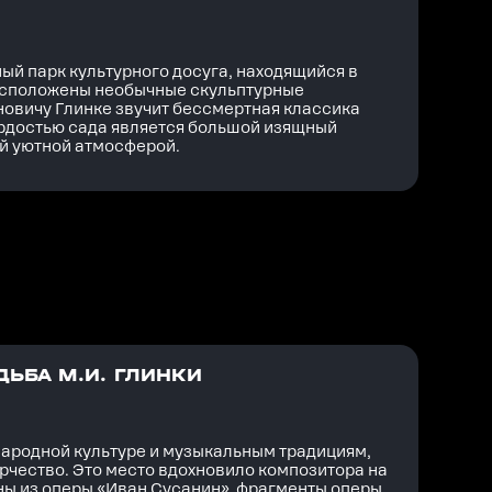
ый парк культурного досуга, находящийся в
расположены необычные скульптурные
овичу Глинке звучит бессмертная классика
рдостью сада является большой изящный
ой уютной атмосферой.
ЬБА М.И. ГЛИНКИ
народной культуре и музыкальным традициям,
рчество. Это место вдохновило композитора на
ны из оперы «Иван Сусанин», фрагменты оперы