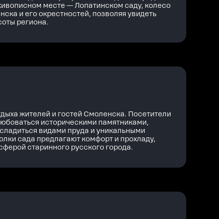
живописном месте — Лопатинском саду, колесо
ска и его окрестностей, позволяя увидеть
соты региона.
тдыха жителей и гостей Смоленска. Посетители
олюбоваться историческими памятниками,
асладиться видами пруда и уникальными
олки сада предлагают комфорт и прохладу,
сферой старинного русского города.